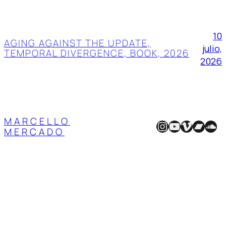
10
AGING AGAINST THE UPDATE,
julio,
TEMPORAL DIVERGENCE, BOOK, 2026
2026
MARCELLO
Instagram
YouTube
Vimeo
Band
Sou
MERCADO