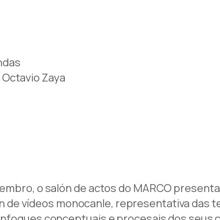
ndas
 Octavio Zaya
novembro, o salón de actos do MARCO present
 de vídeos monocanle, representativa das t
s enfoques conceptuais e procesais dos seus