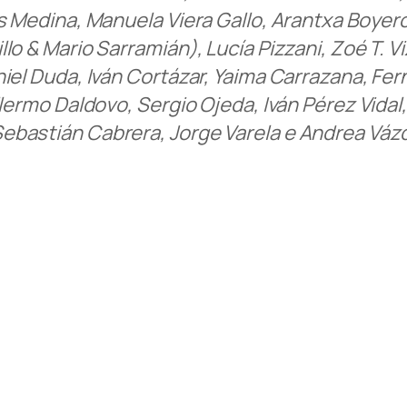
s Medina, Manuela Viera Gallo, Arantxa Boyer
lo & Mario Sarramián), Lucía Pizzani, Zoé T. 
aniel Duda, Iván Cortázar, Yaima Carrazana, 
llermo Daldovo, Sergio Ojeda, Iván Pérez Vida
Sebastián Cabrera, Jorge Varela e Andrea Vá