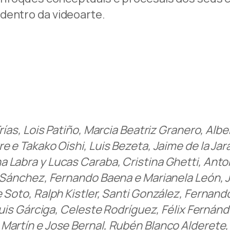
dentro da videoarte.
rías, Lois Patiño, Marcia Beatriz Granero, Alb
e e Takako Oishi, Luis Bezeta, Jaime de la Ja
abra y Lucas Caraba, Cristina Ghetti, Antonio S
a Sánchez, Fernando Baena e Marianela León, J
 Soto, Ralph Kistler, Santi González, Fernando
 Luis Gárciga, Celeste Rodríguez, Félix Ferná
artín e Jose Bernal, Rubén Blanco Alderete, E