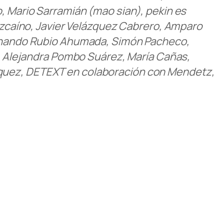
o, Mario Sarramián (mao sian), pekin es
Vizcaíno, Javier Velázquez Cabrero, Amparo
Fernando Rubio Ahumada, Simón Pacheco,
l, Alejandra Pombo Suárez, María Cañas,
zquez, DETEXT en colaboración con Mendetz,