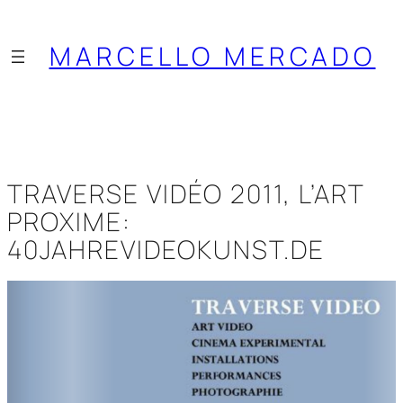
Saltar
al
MARCELLO MERCADO
contenido
TRAVERSE VIDÉO 2011, L’ART
PROXIME:
40JAHREVIDEOKUNST.DE