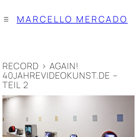
Saltar
al
MARCELLO MERCADO
contenido
RECORD > AGAIN!
40JAHREVIDEOKUNST.DE –
TEIL 2