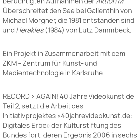
berüchtigten Aufnahmen der
Aktion M
.
Überschreitet den See bei Gallenthin von
Michael Morgner, die 1981 entstanden sind
und
Herakles
(1984) von Lutz Dammbeck.
Ein Projekt in Zusammenarbeit mit dem
ZKM – Zentrum für Kunst- und
Medientechnologie in Karlsruhe
RECORD > AGAIN! 40 Jahre Videokunst.de
Teil 2, setzt die Arbeit des
Initiativprojektes «40jahrevideokunst.de:
Digitales Erbe» der Kulturstiftung des
Bundes fort, deren Ergebnis 2006 in sechs