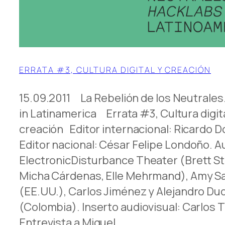
ERRATA #3, CULTURA DIGITAL Y CREACIÓN
15.09.2011 La Rebelión de los Neutrales
in Latinamerica Errata #3, Cultura digita
creación Editor internacional: Ricardo 
Editor nacional: César Felipe Londoño. A
ElectronicDisturbance Theater (Brett S
Micha Cárdenas, Elle Mehrmand), Amy Sa
(EE.UU.), Carlos Jiménez y Alejandro Du
(Colombia). Inserto audiovisual: Carlos Tr
Entrevista a Miguel…