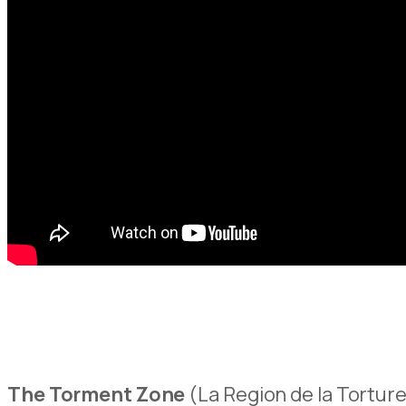
The Torment Zone
(
La Region de la Torture