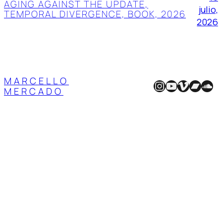
AGING AGAINST THE UPDATE,
julio,
TEMPORAL DIVERGENCE, BOOK, 2026
2026
MARCELLO
Instagram
YouTube
Vimeo
Band
Sou
MERCADO